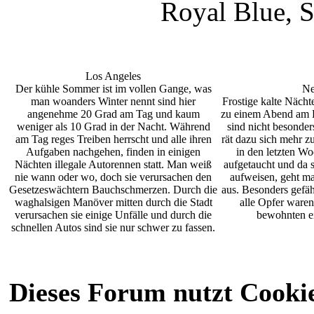
Royal Blue, 
Los Angeles
Der kühle Sommer ist im vollen Gange, was
Ne
man woanders Winter nennt sind hier
Frostige kalte Nächt
angenehme 20 Grad am Tag und kaum
zu einem Abend am 
weniger als 10 Grad in der Nacht. Während
sind nicht besonder
am Tag reges Treiben herrscht und alle ihren
rät dazu sich mehr z
Aufgaben nachgehen, finden in einigen
in den letzten Wo
Nächten illegale Autorennen statt. Man weiß
aufgetaucht und da s
nie wann oder wo, doch sie verursachen den
aufweisen, geht ma
Gesetzeswächtern Bauchschmerzen. Durch die
aus. Besonders gefäh
waghalsigen Manöver mitten durch die Stadt
alle Opfer ware
verursachen sie einige Unfälle und durch die
bewohnten e
schnellen Autos sind sie nur schwer zu fassen.
Dieses Forum nutzt Cooki