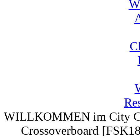
Wi
A
C
Res
WILLKOMMEN
im City C
Crossoverboard [FSK18]