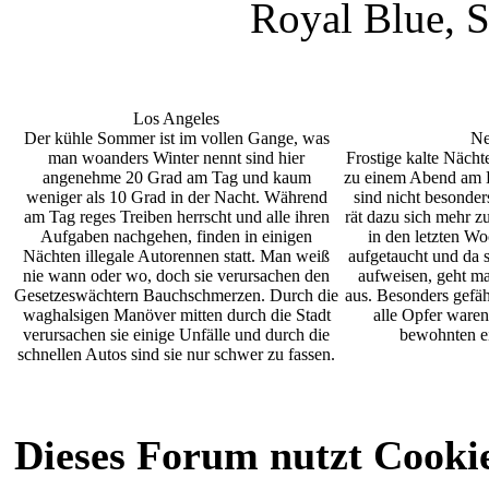
Royal Blue, 
Los Angeles
Der kühle Sommer ist im vollen Gange, was
Ne
man woanders Winter nennt sind hier
Frostige kalte Nächt
angenehme 20 Grad am Tag und kaum
zu einem Abend am 
weniger als 10 Grad in der Nacht. Während
sind nicht besonder
am Tag reges Treiben herrscht und alle ihren
rät dazu sich mehr z
Aufgaben nachgehen, finden in einigen
in den letzten Wo
Nächten illegale Autorennen statt. Man weiß
aufgetaucht und da s
nie wann oder wo, doch sie verursachen den
aufweisen, geht ma
Gesetzeswächtern Bauchschmerzen. Durch die
aus. Besonders gefäh
waghalsigen Manöver mitten durch die Stadt
alle Opfer ware
verursachen sie einige Unfälle und durch die
bewohnten e
schnellen Autos sind sie nur schwer zu fassen.
Dieses Forum nutzt Cooki