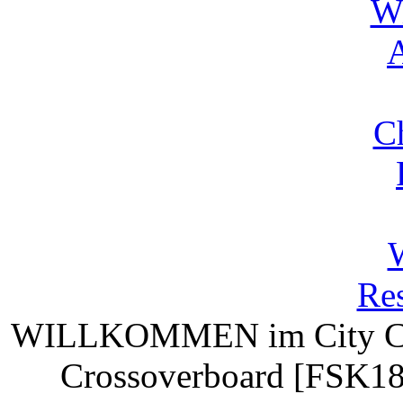
Wi
A
C
Res
WILLKOMMEN
im City C
Crossoverboard [FSK18]