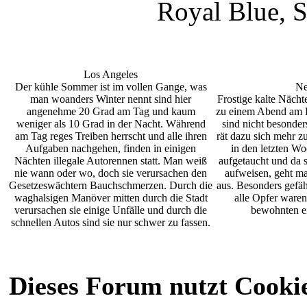
Royal Blue, 
Los Angeles
Der kühle Sommer ist im vollen Gange, was
Ne
man woanders Winter nennt sind hier
Frostige kalte Nächt
angenehme 20 Grad am Tag und kaum
zu einem Abend am 
weniger als 10 Grad in der Nacht. Während
sind nicht besonder
am Tag reges Treiben herrscht und alle ihren
rät dazu sich mehr z
Aufgaben nachgehen, finden in einigen
in den letzten Wo
Nächten illegale Autorennen statt. Man weiß
aufgetaucht und da s
nie wann oder wo, doch sie verursachen den
aufweisen, geht ma
Gesetzeswächtern Bauchschmerzen. Durch die
aus. Besonders gefäh
waghalsigen Manöver mitten durch die Stadt
alle Opfer ware
verursachen sie einige Unfälle und durch die
bewohnten e
schnellen Autos sind sie nur schwer zu fassen.
Dieses Forum nutzt Cooki