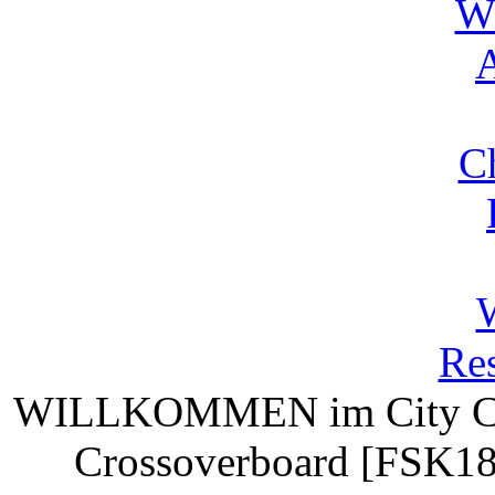
Wi
A
C
Res
WILLKOMMEN
im City C
Crossoverboard [FSK18]